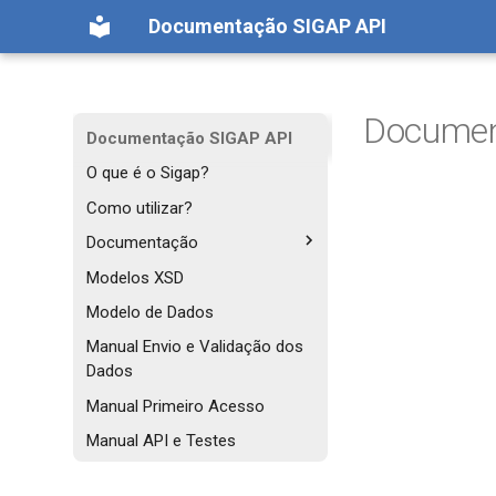
Documentação SIGAP API
Docume
Documentação SIGAP API
O que é o Sigap?
Como utilizar?
Documentação
Padrões técnicos
Modelos XSD
Documentação da API
Modelo de Dados
Recepção
Manual Envio e Validação dos
Documentação da API
Dados
Impedimentos
Referência das APIs (Swagger)
Manual Primeiro Acesso
Manual API e Testes