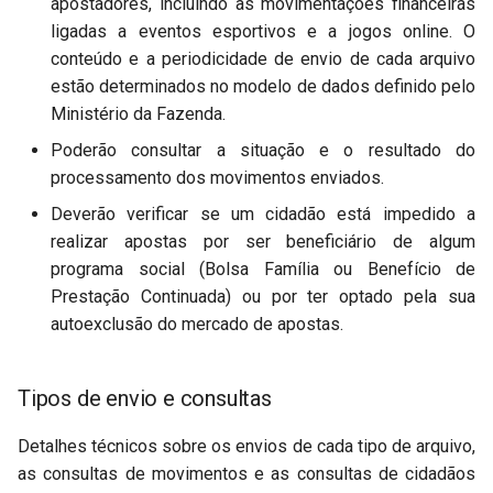
apostadores, incluindo as movimentações financeiras
ligadas a eventos esportivos e a jogos online. O
conteúdo e a periodicidade de envio de cada arquivo
estão determinados no modelo de dados definido pelo
Ministério da Fazenda.
Poderão consultar a situação e o resultado do
processamento dos movimentos enviados.
Deverão verificar se um cidadão está impedido a
realizar apostas por ser beneficiário de algum
programa social (Bolsa Família ou Benefício de
Prestação Continuada) ou por ter optado pela sua
autoexclusão do mercado de apostas.
Tipos de envio e consultas
Detalhes técnicos sobre os envios de cada tipo de arquivo,
as consultas de movimentos e as consultas de cidadãos